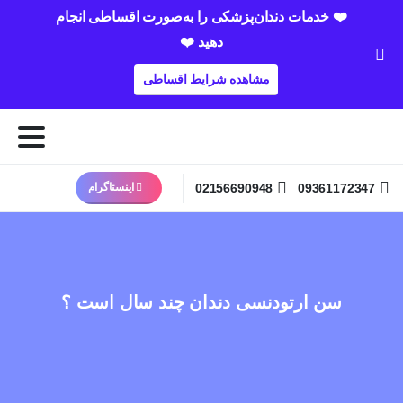
❤️ خدمات دندان‌پزشکی را به‌صورت اقساطی انجام
دهید ❤️
مشاهده شرایط اقساطی
02156690948
09361172347
اینستاگرام
سن ارتودنسی دندان چند سال است ؟