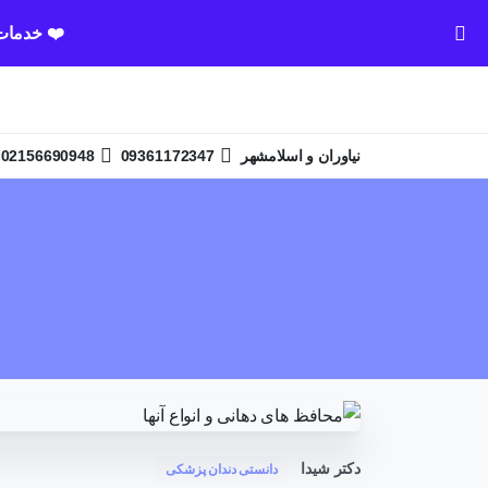
❤️ خدمات 
02156690948
09361172347
نیاوران و اسلامشهر
دکتر شیدا
دانستی دندان پزشکی